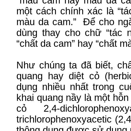
“màu cam hay màu da ca
một cách chính xác là “t
màu da cam.”
Ðể cho ngắ
dùng thay cho chữ “tác 
“chất da cam” hay “chất m
Như chúng ta đã biết, chấ
quang hay diệt cỏ (herb
dụng nhiều nhất trong cu
khai quang nầy là một hỗn 
cỏ 2,4-dichloropheno
trichlorophenoxyacetic (2,4,
thông dụng được sử dụng r