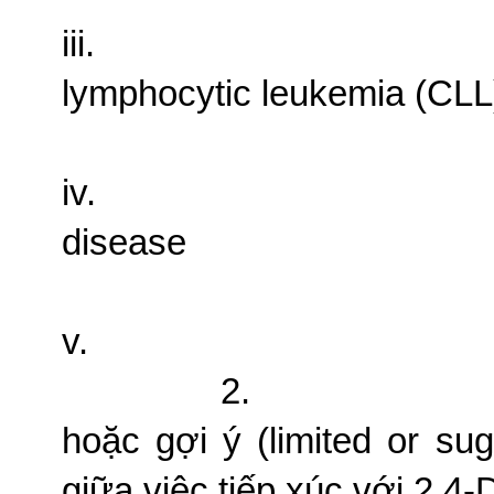
iii.
lymphocytic leukemia (CLL
iv.
disease
v.
2.
hoặc gợi ý (limited or su
giữa việc tiếp xúc với 2,4-