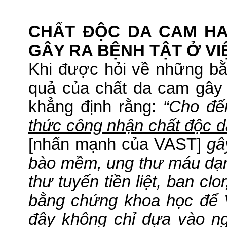
CHẤT ÐỘC DA CAM HA
GÂY RA BỆNH TẬT Ở VI
Khi được hỏi về những b
quả của chất da cam gây
khẳng định rằng:
“Cho đế
thức công nhận chất độc d
[nhấn mạnh của VAST]
gâ
bào mềm, ung thư máu dạ
thư tuyến tiền liệt, ban clo
bằng chứng khoa học để V
đây không chỉ dựa vào n