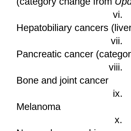
(category change from
Upd
vi.
Hepatobiliary cancers (liver
vii.
Pancreatic cancer (catego
viii.
Bone and joint cancer
ix.
Melanoma
x.