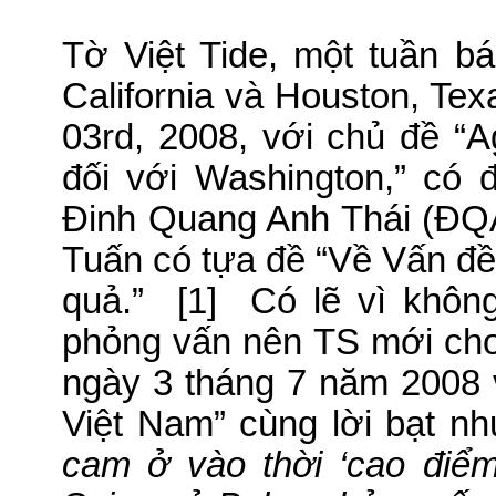
Tờ Việt Tide, một tuần b
California và Houston, Texa
03rd, 2008, với chủ đề “
đối với Washington,” có 
Ðinh Quang Anh Thái (ÐQA
Tuấn có tựa đề “Về Vấn đ
quả.”
[1]
Có lẽ vì không 
phỏng vấn nên TS mới cho 
ngày 3 tháng 7 năm 2008 
Việt Nam” cùng lời bạt n
cam ở vào thời ‘cao điểm’