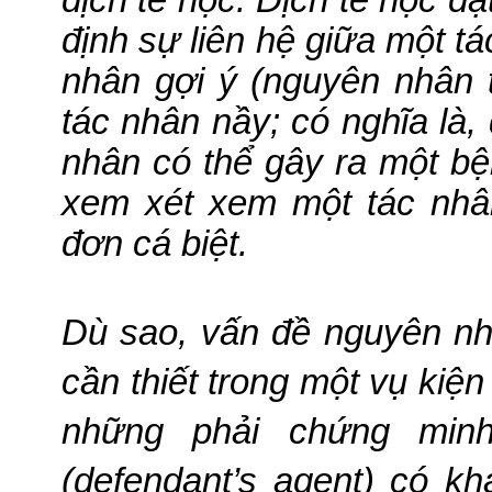
dịch tễ học. Dịch tễ học đạ
định sự liên hệ giữa một t
nhân gợi ý (nguyên nhân 
tác nhân nầy; có nghĩa là,
nhân có thể gây ra một bệ
xem xét xem một tác nhâ
đơn cá biệt.
Dù sao, vấn đề nguyên nhâ
cần thiết trong một vụ kiện
những phải chứng min
(defendant’s agent) có k