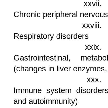
xxvii.
Chronic peripheral nervou
xxviii.
Respiratory disorders
xxix.
Gastrointestinal, metab
(changes in liver enzymes, 
xxx.
Immune system disorders
and autoimmunity)