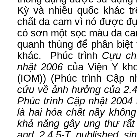
Kỳ và nhiều quốc khác trê
chất da cam vì nó được đự
có sơn một sọc màu da ca
quanh thùng để phân biệt 
khác.
Phúc trình
Cựu ch
nhật 2006
của Viện Y khoa
(IOM)) (Phúc trình Cập n
cứu về ảnh hưởng của 2,4
Phúc trình Cập nhật 2004 t
là hai hóa chất nầy không
khả năng gây ung thư rất 
and 2,4,5-T published si