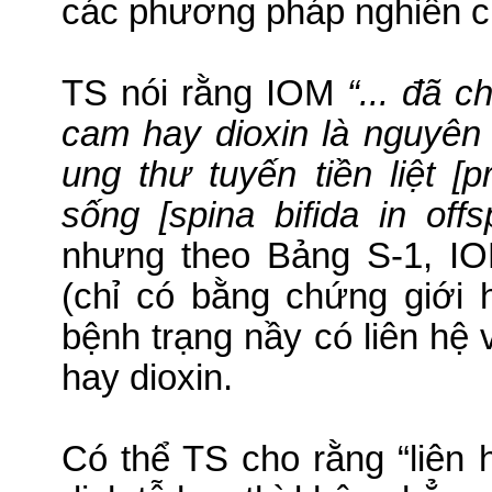
các phương pháp nghiên cứ
TS nói rằng IOM
“... đã 
cam hay dioxin là nguyên
ung thư tuyến tiền liệt [p
sống [spina bifida in offs
nhưng theo Bảng S-1, I
(chỉ có bằng chứng giới 
bệnh trạng nầy có liên hệ 
hay dioxin.
Có thể TS cho rằng “liên 