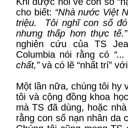
Khi được hỏi về con số “
cho biết:
“Nhà nước Việt N
triệu.
Tôi nghĩ con số đó
nhưng thấp hơn thực tế.”
nghiên cứu của TS Jea
Columbia nói rằng có
“..
chất,”
và có lẽ “nhất trí” v
Một lần nữa, chúng tôi hy 
tôi và cộng đồng khoa họ
mà TS đã dùng, hoặc nhà
rằng con số nạn nhân da c