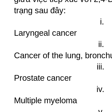
trạng sau đây:
i.
Laryngeal cancer
ii.
Cancer of the lung, bronch
iii.
Prostate cancer
iv.
Multiple myeloma
v.