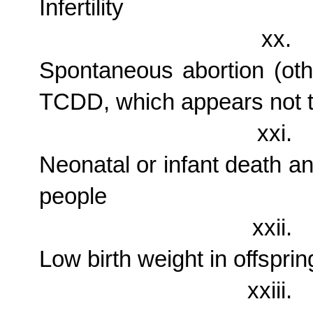
Infertility
xx.
Spontaneous abortion (oth
TCDD, which appears not t
xxi.
Neonatal or infant death and
people
xxii.
Low birth weight in offspri
xxiii.