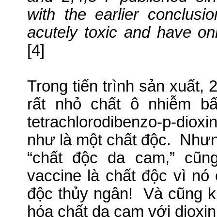
with the earlier conclusi
acutely toxic and have onl
[4]
Trong tiến trình sản xuất,
rất nhỏ chất ô nhiễm bấ
tetrachlorodibenzo-p-dio
như là một chất độc.
Nhưng
“chất độc da cam,” cũn
vaccine là chất độc vì nó
độc thủy ngân!
Và cũng kh
hóa chất da cam với dioxin