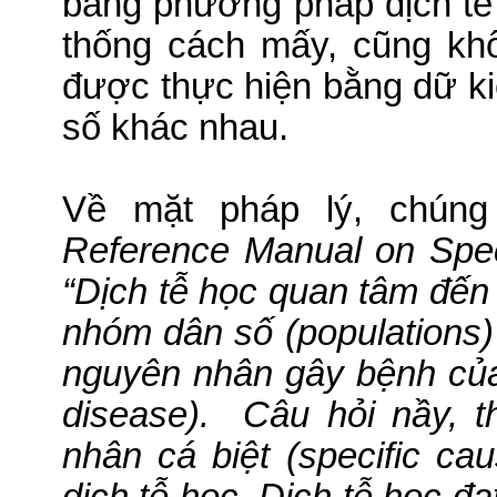
bằng phương pháp dịch tễ
thống cách mấy, cũng kh
được thực hiện bằng dữ k
số khác nhau.
Về mặt pháp lý, chúng 
Reference Manual on Spec
“Dịch tễ học quan tâm đến 
nhóm dân số (populations)
nguyên nhân gây bệnh của 
disease).
Câu hỏi nầy, t
nhân cá biệt (specific ca