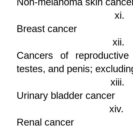
Non-melanoma skin cancer 
xi.
Breast cancer
xii.
Cancers of reproductive 
testes, and penis; excludin
xiii.
Urinary bladder cancer
xiv.
Renal cancer