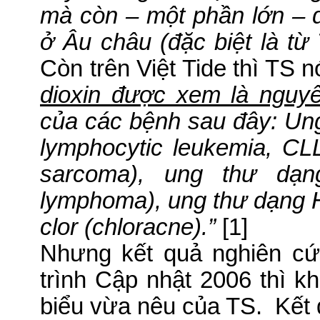
mà còn – một phần lớn – 
ở Âu châu (đặc biệt là từ
Còn trên Việt Tide thì TS n
dioxin được xem là nguy
của các bệnh sau đây: Ung
lymphocytic leukemia, CL
sarcoma), ung thư dạng
lymphoma), ung thư dạng H
clor (chloracne).”
[1]
Nhưng kết quả nghiên cứ
trình Cập nhật 2006 thì k
biểu vừa nêu của TS.
Kết 