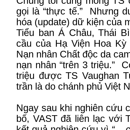
Chúng tôi cũng mong TS 
gọi là “thực tế.”
Nhưng dư
hóa (update) dữ kiện của mì
Tiểu ban Á Châu, Thái B
cầu của Hạ Viện Hoa Kỳ 
Nạn nhân Chất độc da cam/
nạn nhân “trên 3 triệu.”
C
triệu được TS Vaughan Tu
trần là do chánh phủ Việt 
Ngay sau khi nghiên cứu 
bố, VAST đã liên lạc với 
kết quả nghiên cứu vì
“...