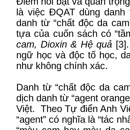
Ðiểm nổi bật và quan trọng
là việc ÐQAT dùng danh 
danh từ “chất độc da ca
tựa của cuốn sách có “tầm
cam, Dioxin & Hệ quả
[3].
ngữ học và độc tố học, d
như không chính xác.
Danh từ “chất độc da ca
dịch danh từ “agent orange
Việt.
Theo Tự điển Anh Vi
“agent” có nghĩa là “tác nh