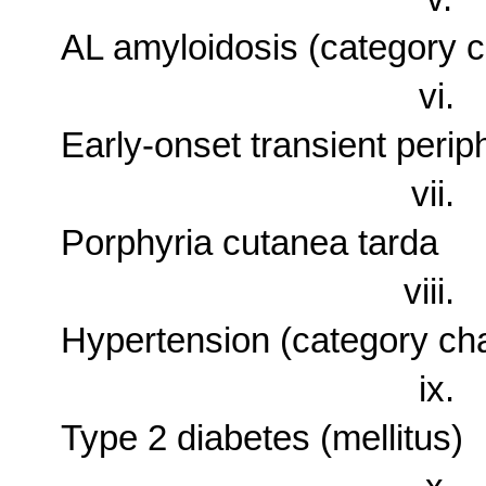
AL amyloidosis (category 
vi.
Early-onset transient peri
vii.
Porphyria cutanea tarda
viii.
Hypertension (category c
ix.
Type 2 diabetes (mellitus)