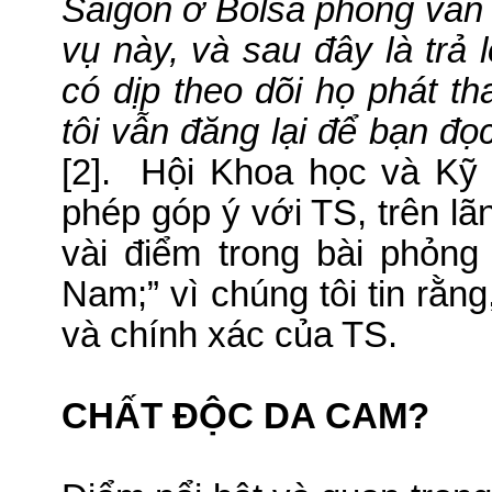
Saigon ở Bolsa phỏng vấn 
vụ này, và sau đây là trả l
có dịp theo dõi họ phát t
tôi vẫn đăng lại để bạn đọc
[2].
Hội Khoa học và Kỹ 
phép góp ý với TS, trên lã
vài điểm trong bài phỏn
Nam;” vì chúng tôi tin rằn
và chính xác của TS.
CHẤT ÐỘC DA CAM?