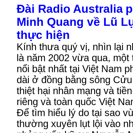
Ðài Radio
Australia
p
Minh Quang về Lũ L
thực hiện
Kính thưa quý vị, nhìn lại 
là năm 2002 vừa qua, một t
nổi bật nhất tại Việt Nam phả
dài ở đồng bằng sông Cửu 
thiệt hại nhân mạng và tiề
riêng và toàn quốc Việt Na
Để tìm hiểu lý do tại sao
thường xuyên lụt lội vào n