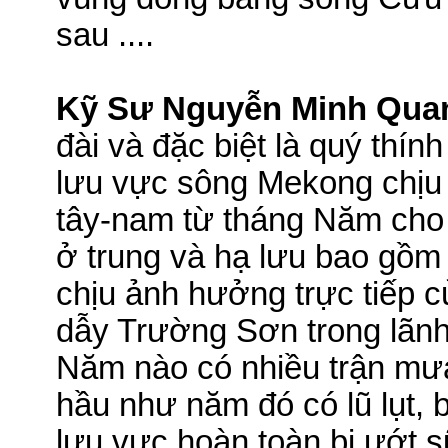
sau ....
Kỹ Sư Nguyễn Minh Qua
đài và đặc biệt là quý thính
lưu vực sông
Mekong
chịu
tây-nam từ tháng Năm cho 
ở trung và hạ lưu bao gồ
chịu ảnh hưởng trực tiếp c
dẫy Trường Sơn trong lãnh
Năm nào có nhiều trận mưa 
hầu như năm đó có
lũ
lụt, 
lưu vực hoàn toàn bị ướt 