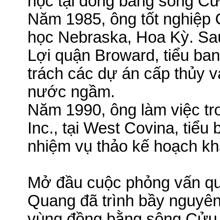
học tại đồng bằng sông Cử
Năm 1985, ông tốt nghiệp 
học
Nebraska
, Hoa Kỳ. Sa
Lợi quận Broward, tiểu ba
trách các dự án cấp thủy 
nước ngầm.
Năm 1990, ông làm việc tr
Inc., tại
West Covina
, tiểu
nhiệm vụ thảo kế hoạch kha
Mở đầu cuộc phỏng vấn qu
Quang đã trình bầy nguyên 
vùng đồng bằng sông Cửu 